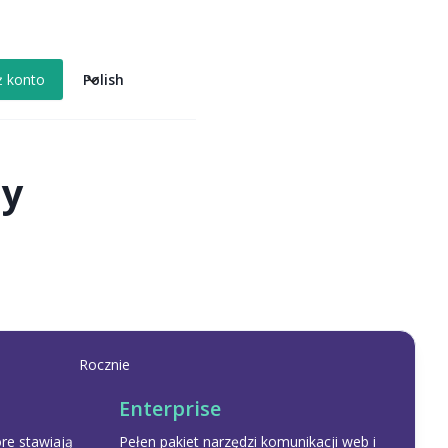
Polish
ż konto
ny
Rocznie
Enterprise
óre stawiają
Pełen pakiet narzędzi komunikacji web i