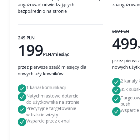
angażować odwiedzających
zaangażowanie
bezpośrednio na stronie
599 PLN
499
249 PLN
199
P
PLN/miesiąc
przez pierwsz
przez pierwsze sześć miesięcy dla
nowych użyt
nowych użytkowników
2 kanały 
1 kanał komunikacji
35k subs
Natychmiastowe dotarcie
Targetow
do użytkownika na stronie
push
Precyzyjne targetowanie
Wsparcie 
w trakcie wizyty
Wsparcie przez e-mail