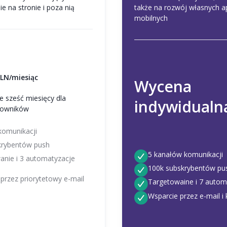
 na stronie i poza nią
także na rozwój własnych ap
mobilnych
LN/miesiąc
Wycena
e sześć miesięcy dla
indywidualn
kowników
komunikacji
krybentów push
5 kanałów komunikacji
anie i 3 automatyzacje
100k subskrybentów pu
przez priorytetowy e-mail
Targetowaine i 7 autom
Wsparcie przez e-mail i 