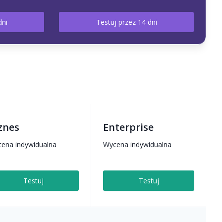
dni
Testuj przez 14 dni
znes
Enterprise
ena indywidualna
Wycena indywidualna
Testuj
Testuj