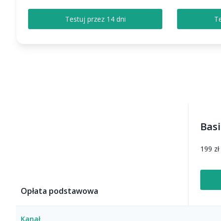
Testuj przez 14 dni
Te
Basi
199 zł
Opłata podstawowa
Kanał