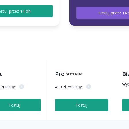
stuj przez 14 dni
Testuj przez 14 
c
Pro
Bi
Bestseller
Wyc
 /miesiąc
499 zł /miesiąc
Testuj
Testuj