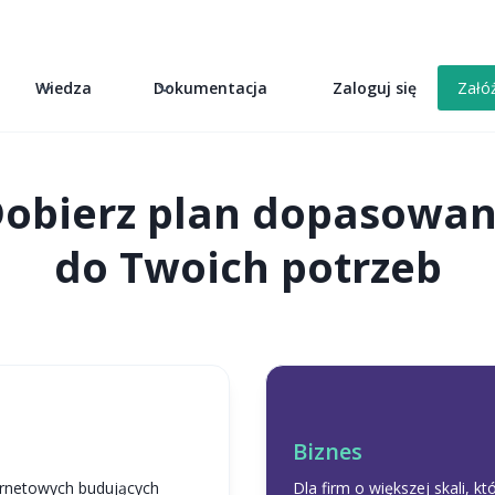
k
Wiedza
Dokumentacja
Zaloguj się
Załó
obierz plan dopasowa
do Twoich potrzeb
Biznes
ternetowych budujących
Dla firm o większej skali, kt