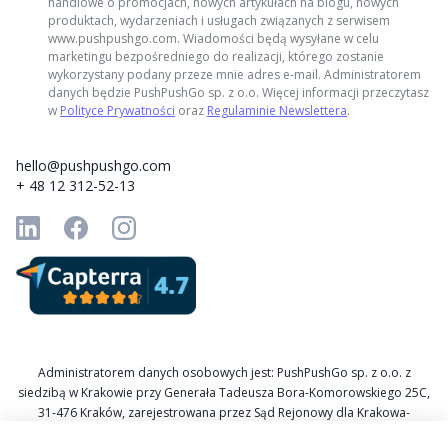
handlowe o promocjach, nowych artykułach na blogu, nowych
produktach, wydarzeniach i usługach związanych z serwisem
www.pushpushgo.com. Wiadomości będą wysyłane w celu
marketingu bezpośredniego do realizacji, którego zostanie
wykorzystany podany przeze mnie adres e-mail. Administratorem
danych będzie PushPushGo sp. z o.o. Więcej informacji przeczytasz
w
Polityce Prywatności
oraz
Regulaminie Newslettera
.
hello@pushpushgo.com
+ 48 12 312-52-13
Administratorem danych osobowych jest: PushPushGo sp. z o.o. z
siedzibą w Krakowie przy Generała Tadeusza Bora-Komorowskiego 25C,
31-476 Kraków, zarejestrowana przez Sąd Rejonowy dla Krakowa-
Śródmieścia w Krakowie XI Wydział Gospodarczy Krajowego Rejestru