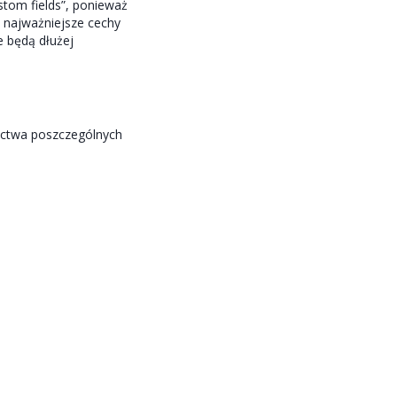
stom fields”, ponieważ
 najważniejsze cechy
e będą dłużej
nictwa poszczególnych