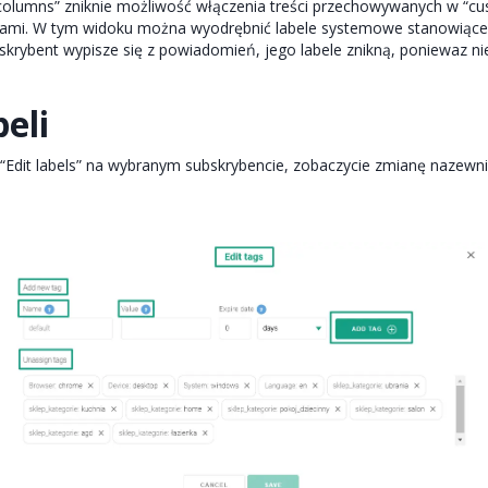
e columns” zniknie możliwość włączenia treści przechowywanych w “cu
belami. W tym widoku można wyodrębnić labele systemowe stanowiące
bskrybent wypisze się z powiadomień, jego labele znikną, poniewaz ni
beli
ku “Edit labels” na wybranym subskrybencie, zobaczycie zmianę nazew