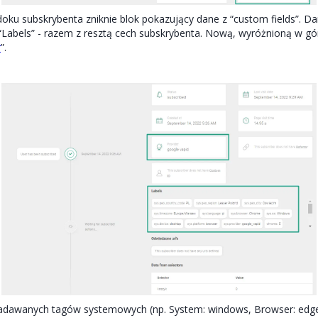
ku subskrybenta zniknie blok pokazujący dane z “custom fields”. Da
Labels” - razem z resztą cech subskrybenta. Nową, wyróżnioną w gó
r
”.
adawanych tagów systemowych (np. System: windows, Browser: edge,