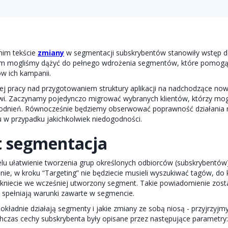
nim tekście
zmiany
w segmentacji subskrybentów stanowiły wstęp d
nim mogliśmy dążyć do pełnego wdrożenia segmentów, które pomogą
w ich kampanii.
ej pracy nad przygotowaniem struktury aplikacji na nadchodzące now
owi. Zaczynamy pojedynczo migrować wybranych klientów, którzy mog
nień. Równocześnie będziemy obserwować poprawność działania n
ciu w przypadku jakichkolwiek niedogodności.
t segmentacja
u ułatwienie tworzenia grup określonych odbiorców (subskrybentów)
ie, w kroku “Targeting” nie będziecie musieli wyszukiwać tagów, do 
likniecie we wcześniej utworzony segment. Takie powiadomienie zost
 spełniają warunki zawarte w segmencie.
ładnie działają segmenty i jakie zmiany ze sobą niosą - przyjrzyjmy 
hczas cechy subskrybenta były opisane przez następujące parametr