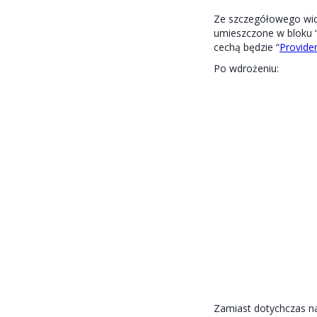
Ze szczegółowego wido
umieszczone w bloku “
cechą będzie “
Provide
Po wdrożeniu:
Zamiast dotychczas n