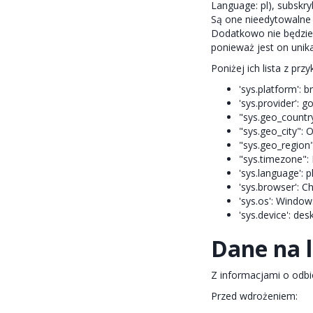
Language: pl), subskr
Są one nieedytowalne 
Dodatkowo nie będzie
ponieważ jest on unik
Poniżej ich lista z prz
'sys.platform': b
'sys.provider': g
"sys.geo_countr
"sys.geo_city": 
"sys.geo_region"
"sys.timezone":
'sys.language': pl
'sys.browser': C
'sys.os': Window
'sys.device': des
Dane na 
Z informacjami o odbi
Przed wdrożeniem: