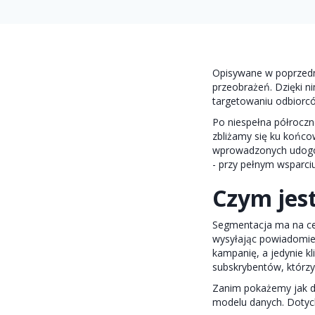
Opisywane w poprzed
przeobrażeń. Dzięki 
targetowaniu odbiorcó
Po niespełna półroczn
zbliżamy się ku końc
wprowadzonych udogod
- przy pełnym wspar
Czym jes
Segmentacja ma na cel
wysyłając powiadomien
kampanię, a jedynie k
subskrybentów, którzy
Zanim pokażemy jak dok
modelu danych. Dotyc