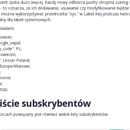
ybent zyska dużo więcej. Każdy nowy odbiorca pushy otrzyma szereg 
- to oznacza, że ich dodawanie, usuwanie czy modyfikowanie będzie
 można wykorzystywać przedrostka “sys.” w Label Key podczas twor
alny dla labeli systemowych.
ykładami:
rowser;
oogle_vapid;
y_code": PL;
Oswiecim;
: Lesser Poland;
 Europe/Warsaw;
;
hrome;
s;
ktop;
liście subskrybentów
orcach powiązany jest również widok listy subskrybentów.