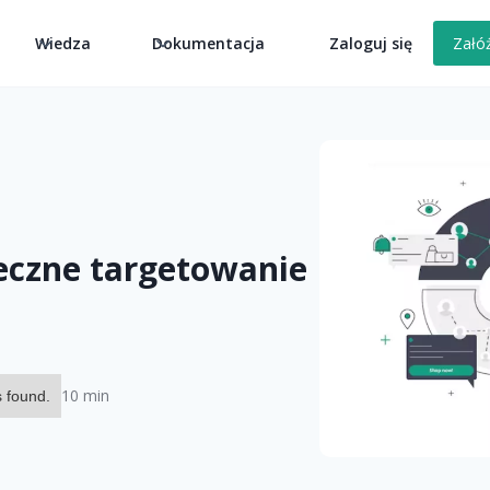
k
Wiedza
Dokumentacja
Zaloguj się
Załó
eczne targetowanie
10 min
 found.