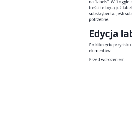
na “labels”. W “toggl
treści te będą już la
subskrybenta. Jeśli su
potrzebne.
Edycja la
Po kliknięciu przycis
elementów.
Przed wdrożeniem: