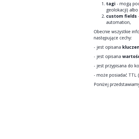
tagi
- mogą poc
geolokacji) alb
custom fields
-
automation,
Obecnie wszystkie inf
następujące cechy:
- jest opisana
klucze
- jest opisana
wartoś
- jest przypisana do 
- może posiadać TTL (t
Poniżej przedstawiamy