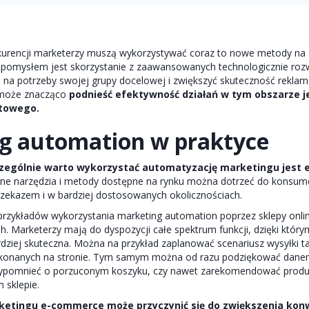
kurencji marketerzy muszą wykorzystywać coraz to nowe metody na 
 pomysłem jest skorzystanie z zaawansowanych technologicznie rozw
ć na potrzeby swojej grupy docelowej i zwiększyć skuteczność reklam
może znacząco
podnieść efektywność działań w tym obszarze 
etowego.
g automation w praktyce
zczególnie warto wykorzystać automatyzację marketingu jest
one narzędzia i metody dostępne na rynku można dotrzeć do konsum
zekazem i w bardziej dostosowanych okolicznościach.
przykładów wykorzystania marketing automation poprzez sklepy onlin
 Marketerzy mają do dyspozycji całe spektrum funkcji, dzięki któr
dziej skuteczna. Można na przykład zaplanować scenariusz wysyłki tak
wykonanych na stronie. Tym samym można od razu podziękować dane
ypomnieć o porzuconym koszyku, czy nawet zarekomendować produkty
 sklepie.
etingu e-commerce może przyczynić się do zwiększenia konw