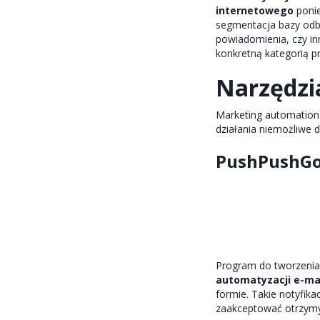
internetowego
ponie
segmentacja bazy odb
powiadomienia, czy in
konkretną kategorią p
Narzędzi
Marketing automation n
działania niemożliwe 
PushPushGo 
Program do tworzenia
automatyzacji e-mai
formie. Takie notyfika
zaakceptować otrzym