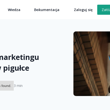
k
Wiedza
Dokumentacja
Zaloguj się
Załó
marketingu
 pigułce
3 min
 found.