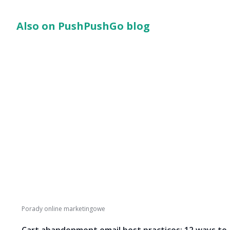
Also on PushPushGo blog
Porady online marketingowe
Cart abandonment email best practices: 12 ways to