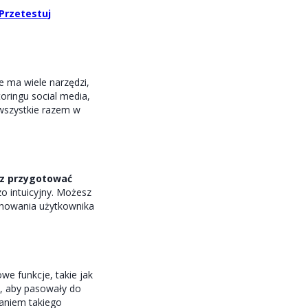
Przetestuj
e ma wiele narzędzi,
oringu social media,
wszystkie razem w
sz przygotować
zo intuicyjny. Możesz
chowania użytkownika
we funkcje, takie jak
b, aby pasowały do
taniem takiego