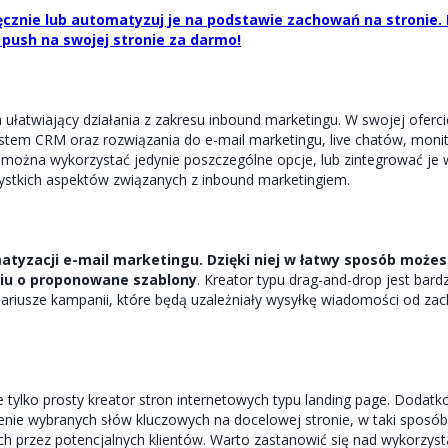
cznie lub automatyzuj je na podstawie zachowań na stronie. 
push na swojej stronie za darmo!
 ułatwiający działania z zakresu inbound marketingu. W swojej oferci
stem CRM oraz rozwiązania do e-mail marketingu, live chatów, monit
można wykorzystać jedynie poszczególne opcje, lub zintegrować je 
ystkich aspektów związanych z inbound marketingiem.
tyzacji e-mail marketingu. Dzięki niej w łatwy sposób może
iu o proponowane szablony
. Kreator typu drag-and-drop jest bard
ariusze kampanii, które będą uzależniały wysyłkę wiadomości od za
tylko prosty kreator stron internetowych typu landing page. Dodatko
nie wybranych słów kluczowych na docelowej stronie, w taki sposó
 przez potencjalnych klientów. Warto zastanowić się nad wykorzys