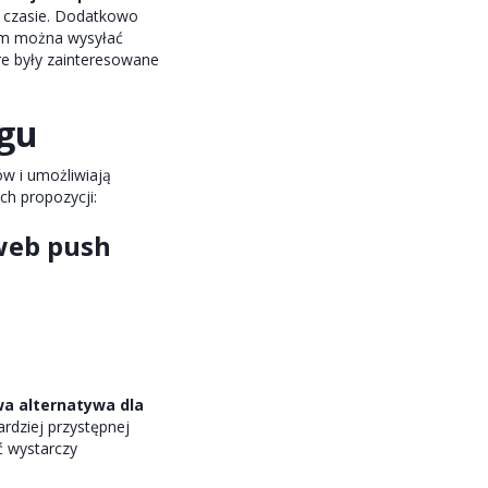
 czasie. Dodatkowo
em można wysyłać
re były zainteresowane
ngu
ów i umożliwiają
ch propozycji:
web push
wa alternatywa dla
ardziej przystępnej
ć wystarczy