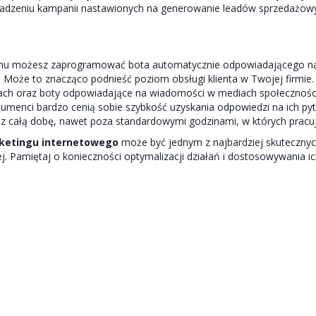
wadzeniu kampanii nastawionych na generowanie leadów sprzedażow
emu możesz zaprogramować bota automatycznie odpowiadającego n
. Może to znacząco podnieść poziom obsługi klienta w Twojej firmie
ach oraz boty odpowiadające na wiadomości w mediach społecznośc
menci bardzo cenią sobie szybkość uzyskania odpowiedzi na ich pyt
 całą dobę, nawet poza standardowymi godzinami, w których pracuje 
ketingu internetowego
może być jednym z najbardziej skuteczny
j. Pamiętaj o konieczności optymalizacji działań i dostosowywania i