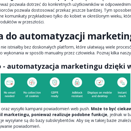
waż pozwala dotrzeć do konkretnych użytkowników w odpowiednim
iorców pozwala dostosować przekaz jeszcze bardziej. Tym sposob
ne komunikaty przykładowo tylko do kobiet w określonym wieku, któ
roduktów w przeszłości.
a do automatyzacji marketi
ie istniałby bez doskonałych platform, które ułatwiają wiele proces
do wykonania w sposób manualny przez człowieka. Poznaj kilka naszy
- automatyzacja marketingu dzięki 
 oraz wysyłki kampanii powiadomień web push.
Może to być cieka
l marketingu, ponieważ realizuje podobne funkcje
, jednak w b
cje wysyłane są do bazy subskrybentów. Aby się w takiej bazie znaleź
ywanie powiadomień.