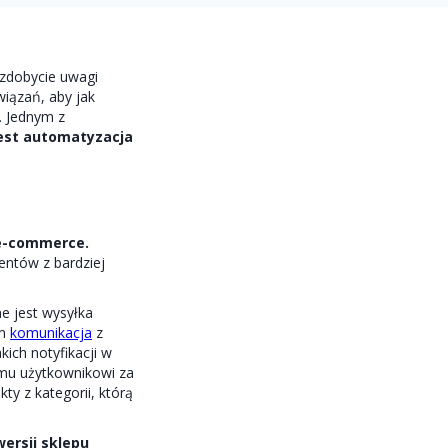
zdobycie uwagi
iązań, aby jak
. Jednym z
jest automatyzacja
 e-commerce.
entów z bardziej
e jest wysyłka
ym
komunikacja
z
ich notyfikacji w
mu użytkownikowi za
 z kategorii, którą
ersji sklepu