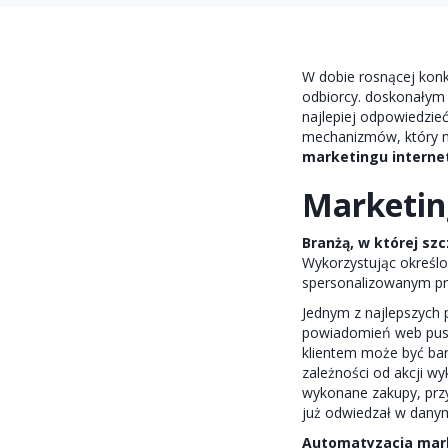
W dobie rosnącej kon
odbiorcy. doskonałym
najlepiej odpowiedzie
mechanizmów, który 
marketingu intern
Marketin
Branżą, w której s
Wykorzystując określ
spersonalizowanym pr
Jednym z najlepszych 
powiadomień web push.
klientem może być bar
zależności od akcji 
wykonane zakupy, prz
już odwiedzał w danym
Automatyzacja mark