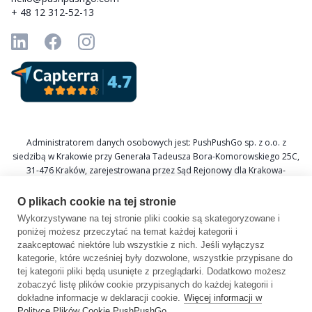
+ 48 12 312-52-13
Administratorem danych osobowych jest: PushPushGo sp. z o.o. z
siedzibą w Krakowie przy Generała Tadeusza Bora-Komorowskiego 25C,
31-476 Kraków, zarejestrowana przez Sąd Rejonowy dla Krakowa-
Śródmieścia w Krakowie XI Wydział Gospodarczy Krajowego Rejestru
Sądowego pod numerem KRS 0000688693, NIP 6751601766, REGON
O plikach cookie na tej stronie
367877285.
Wykorzystywane na tej stronie pliki cookie są skategoryzowane i
poniżej możesz przeczytać na temat każdej kategorii i
Inspektor Ochrony Danych: Katarzyna Krzywicka
zaakceptować niektóre lub wszystkie z nich. Jeśli wyłączysz
E-mail: daneosobowe@pushpushgo.com
kategorie, które wcześniej były dozwolone, wszystkie przypisane do
tej kategorii pliki będą usunięte z przeglądarki. Dodatkowo możesz
zobaczyć listę plików cookie przypisanych do każdej kategorii i
dokładne informacje w deklaracji cookie.
Więcej informacji w
Polityce Plików Cookie PushPushGo