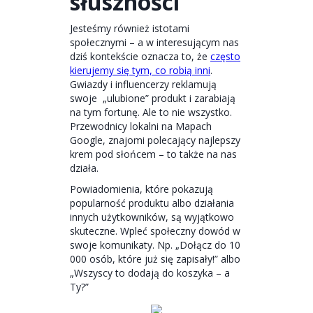
słuszności
Jesteśmy również istotami
społecznymi – a w interesującym nas
dziś kontekście oznacza to, że
często
kierujemy się tym, co robią inni
.
Gwiazdy i influencerzy reklamują
swoje „ulubione” produkt i zarabiają
na tym fortunę. Ale to nie wszystko.
Przewodnicy lokalni na Mapach
Google, znajomi polecający najlepszy
krem pod słońcem – to także na nas
działa.
Powiadomienia, które pokazują
popularność produktu albo działania
innych użytkowników, są wyjątkowo
skuteczne. Wpleć społeczny dowód w
swoje komunikaty. Np. „Dołącz do 10
000 osób, które już się zapisały!” albo
„Wszyscy to dodają do koszyka – a
Ty?”