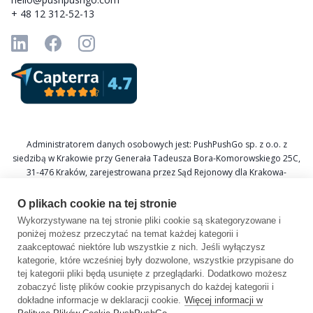
+ 48 12 312-52-13
Administratorem danych osobowych jest: PushPushGo sp. z o.o. z
siedzibą w Krakowie przy Generała Tadeusza Bora-Komorowskiego 25C,
31-476 Kraków, zarejestrowana przez Sąd Rejonowy dla Krakowa-
Śródmieścia w Krakowie XI Wydział Gospodarczy Krajowego Rejestru
Sądowego pod numerem KRS 0000688693, NIP 6751601766, REGON
O plikach cookie na tej stronie
367877285.
Wykorzystywane na tej stronie pliki cookie są skategoryzowane i
poniżej możesz przeczytać na temat każdej kategorii i
Inspektor Ochrony Danych: Katarzyna Krzywicka
zaakceptować niektóre lub wszystkie z nich. Jeśli wyłączysz
E-mail: daneosobowe@pushpushgo.com
kategorie, które wcześniej były dozwolone, wszystkie przypisane do
tej kategorii pliki będą usunięte z przeglądarki. Dodatkowo możesz
zobaczyć listę plików cookie przypisanych do każdej kategorii i
dokładne informacje w deklaracji cookie.
Więcej informacji w