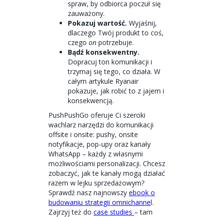
spraw, by odbiorca poczuł się
zauważony.
Pokazuj wartość.
Wyjaśnij,
dlaczego Twój produkt to coś,
czego
on
potrzebuje.
Bądź konsekwentny.
Dopracuj ton komunikacji i
trzymaj się tego, co działa. W
całym artykule Ryanair
pokazuje, jak robić to z jajem i
konsekwencją.
PushPushGo oferuje Ci szeroki
wachlarz narzędzi do komunikacji
offsite i onsite: pushy, onsite
notyfikacje, pop-upy oraz kanały
WhatsApp – każdy z własnymi
możliwościami personalizacji. Chcesz
zobaczyć, jak te kanały mogą działać
razem w lejku sprzedażowym?
Sprawdź nasz najnowszy
ebook o
budowaniu strategii omnichanne
l.
Zajrzyj też do
case studies
– tam