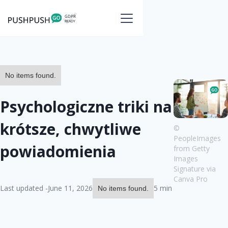
No items found.
Psychologiczne triki na
krótsze, chwytliwe
©
PeopleImages
powiadomienia
from Getty
Images
Signature via
Canva Pro
Last updated -
June 11, 2026
5 min
No items found.